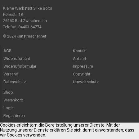
Kleine Werkstatt Silke Bölts
Peterstr. 18
26160 Bad Zwischenahn
Telefon: 04403-64774
© 2024 Kunstmacher.net
AGB
Kontakt
Widerrufsrecht
Anfahrt
Widerrufsformular
Impressum
Versand
Copyright
Datenschutz
Umweltschutz
Shop
Warenkorb
Login
Registrieren
Sitemap
Cookies erleichtern die Bereitstellung unserer Dienste. Mit der
Nutzung unserer Dienste erklären Sie sich damit einverstanden, dass
wir Cookies verwenden.