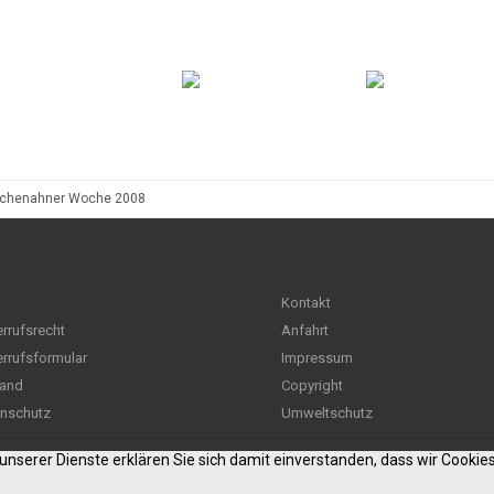
schenahner Woche 2008
Kontakt
rrufsrecht
Anfahrt
rrufsformular
Impressum
and
Copyright
nschutz
Umweltschutz
g unserer Dienste erklären Sie sich damit einverstanden, dass wir Cooki