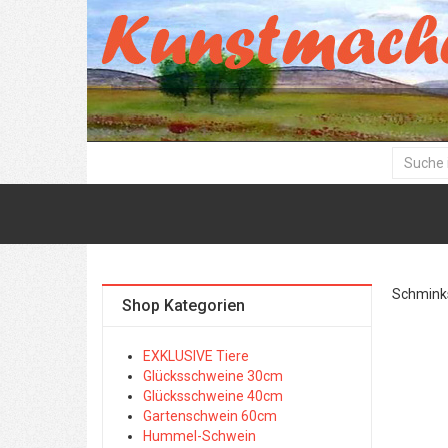
Schminks
Shop Kategorien
EXKLUSIVE Tiere
Glücksschweine 30cm
Glücksschweine 40cm
Gartenschwein 60cm
Hummel-Schwein