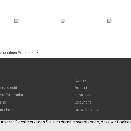
schenahner Woche 2008
Kontakt
rrufsrecht
Anfahrt
rrufsformular
Impressum
and
Copyright
nschutz
Umweltschutz
g unserer Dienste erklären Sie sich damit einverstanden, dass wir Cooki