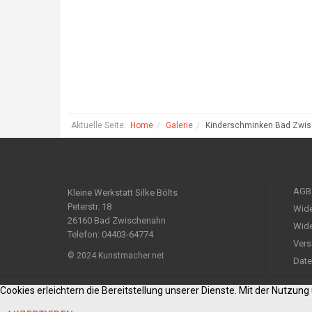
Aktuelle Seite:
Home
Galerie
Kinderschminken Bad Zwi
AGB
Kleine Werkstatt Silke Bölts
Peterstr. 18
Wide
26160 Bad Zwischenahn
Wide
Telefon: 04403-64774
Vers
© 2024 Kunstmacher.net
Date
Cookies erleichtern die Bereitstellung unserer Dienste. Mit der Nutzun