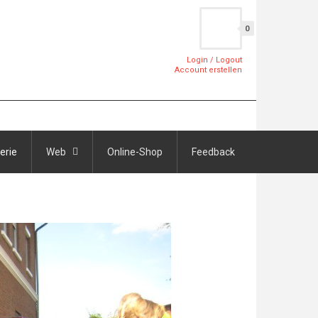
0
Login / Logout
Account erstellen
erie
Web
Online-Shop
Feedback