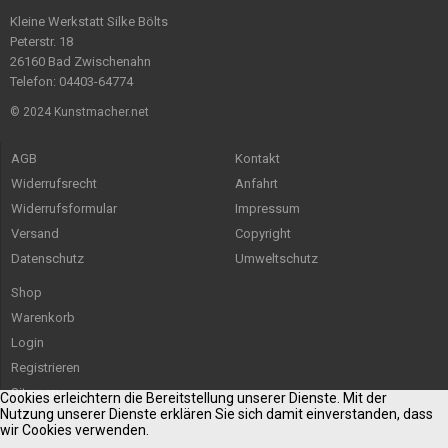
Kleine Werkstatt Silke Bölts
Peterstr. 18
26160 Bad Zwischenahn
Telefon: 04403-64774
© 2024 Kunstmacher.net
AGB
Kontakt
Widerrufsrecht
Anfahrt
Widerrufsformular
Impressum
Versand
Copyright
Datenschutz
Umweltschutz
Shop
Warenkorb
Login
Registrieren
Sitemap
Cookies erleichtern die Bereitstellung unserer Dienste. Mit der
Nutzung unserer Dienste erklären Sie sich damit einverstanden, dass
wir Cookies verwenden.