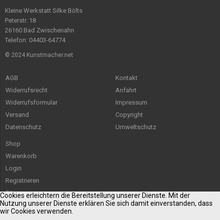
Kleine Werkstatt Silke Bölts
Peterstr. 18
26160 Bad Zwischenahn
Telefon: 04403-64774
© 2024 Kunstmacher.net
AGB
Kontakt
Widerrufsrecht
Anfahrt
Widerrufsformular
Impressum
Versand
Copyright
Datenschutz
Umweltschutz
Shop
Warenkorb
Login
Registrieren
Sitemap
Cookies erleichtern die Bereitstellung unserer Dienste. Mit der
Nutzung unserer Dienste erklären Sie sich damit einverstanden, dass
wir Cookies verwenden.