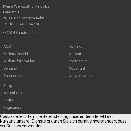
Kleine Werkstatt Silke Bölts
Peterstr. 18
26160 Bad Zwischenahn
Telefon: 04403-64774
© 2024 Kunstmacher.net
AGB
Kontakt
Widerrufsrecht
Anfahrt
Widerrufsformular
Impressum
Versand
Copyright
Datenschutz
Umweltschutz
Shop
Warenkorb
Login
Registrieren
Sitemap
Cookies erleichtern die Bereitstellung unserer Dienste. Mit der
Nutzung unserer Dienste erklären Sie sich damit einverstanden, dass
wir Cookies verwenden.