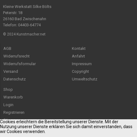
Kleine Werkstatt Silke Bölts
Peterstr. 18
26160 Bad Zwischenahn
Telefon: 04403-64774
© 2024 Kunstmacher.net
AGB
Kontakt
Widerrufsrecht
Anfahrt
Widerrufsformular
Impressum
Versand
Copyright
Datenschutz
Umweltschutz
Shop
Warenkorb
Login
Registrieren
Sitemap
Cookies erleichtern die Bereitstellung unserer Dienste. Mit der
Nutzung unserer Dienste erklären Sie sich damit einverstanden, dass
wir Cookies verwenden.