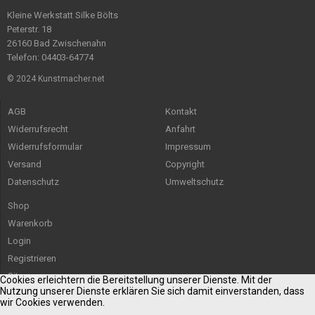
Kleine Werkstatt Silke Bölts
Peterstr. 18
26160 Bad Zwischenahn
Telefon: 04403-64774
© 2024 Kunstmacher.net
AGB
Kontakt
Widerrufsrecht
Anfahrt
Widerrufsformular
Impressum
Versand
Copyright
Datenschutz
Umweltschutz
Shop
Warenkorb
Login
Registrieren
Sitemap
Cookies erleichtern die Bereitstellung unserer Dienste. Mit der
Nutzung unserer Dienste erklären Sie sich damit einverstanden, dass
wir Cookies verwenden.