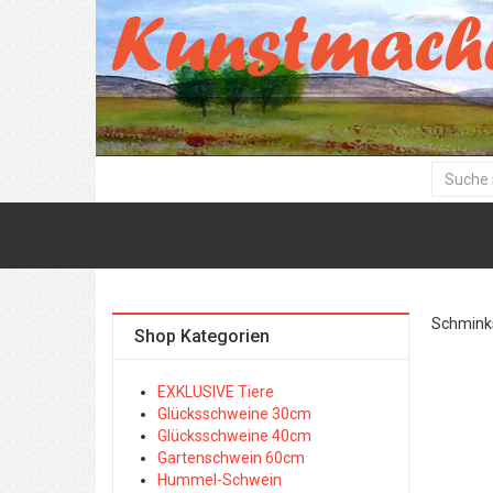
Schminks
Shop Kategorien
EXKLUSIVE Tiere
Glücksschweine 30cm
Glücksschweine 40cm
Gartenschwein 60cm
Hummel-Schwein