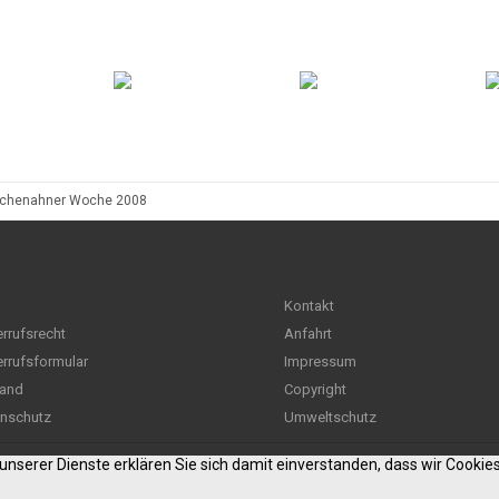
schenahner Woche 2008
Kontakt
rrufsrecht
Anfahrt
rrufsformular
Impressum
and
Copyright
nschutz
Umweltschutz
g unserer Dienste erklären Sie sich damit einverstanden, dass wir Cooki