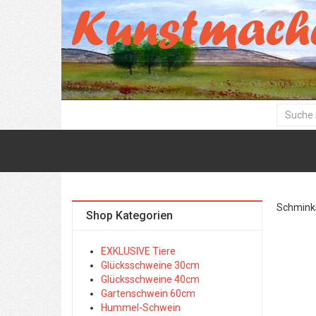
Schminks
Shop Kategorien
EXKLUSIVE Tiere
Glücksschweine 30cm
Glücksschweine 40cm
Gartenschwein 60cm
Hummel-Schwein