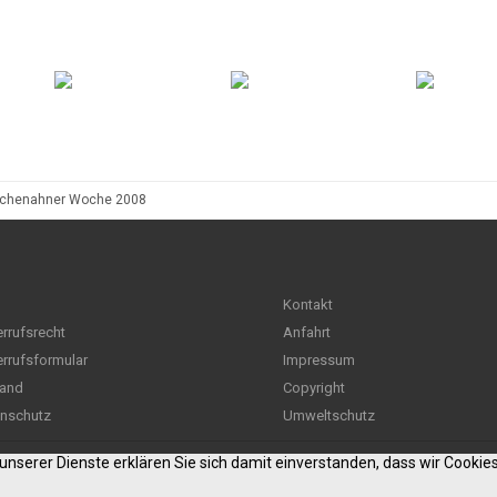
schenahner Woche 2008
Kontakt
rrufsrecht
Anfahrt
rrufsformular
Impressum
and
Copyright
nschutz
Umweltschutz
g unserer Dienste erklären Sie sich damit einverstanden, dass wir Cooki