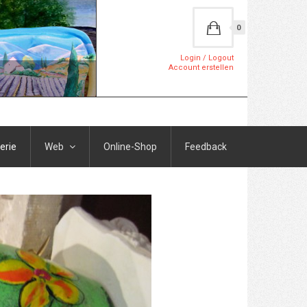
0
Login / Logout
Account erstellen
erie
Web
Online-Shop
Feedback