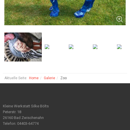
Aktuelle Seite:
Home
Galerie
Zoo
Kleine Werkstatt Silke Bölts
Peterstr. 18
26160 Bad Zwischenahn
Telefon: 04403-64774