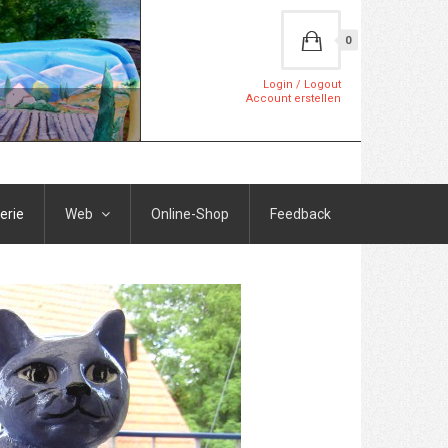
0
Login / Logout
Account erstellen
erie
Web
Online-Shop
Feedback