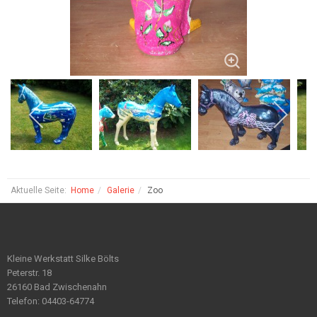
Aktuelle Seite:
Home
Galerie
Zoo
Kleine Werkstatt Silke Bölts
Peterstr. 18
26160 Bad Zwischenahn
Telefon: 04403-64774