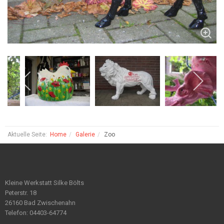
Aktuelle Seite:
Home
Galerie
Zoo
Kleine Werkstatt Silke Bölts
Peterstr. 18
26160 Bad Zwischenahn
Telefon: 04403-64774