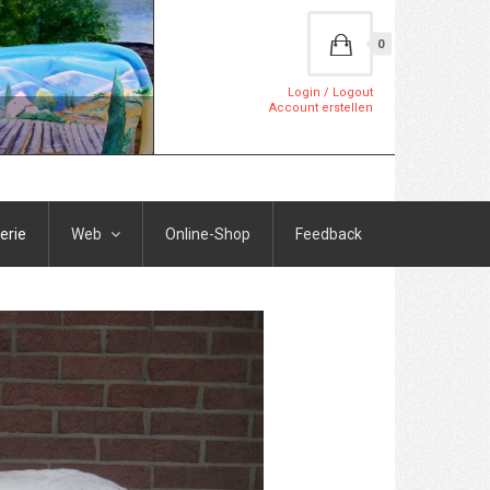
0
Login / Logout
Account erstellen
erie
Web
Online-Shop
Feedback