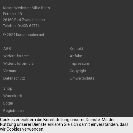
Kleine Werkstatt Silke Bölts
Peterstr. 18
26160 Bad Zwischenahn
Telefon: 04403-64774
© 2024 Kunstmacher.net
AGB
Kontakt
Widerrufsrecht
Anfahrt
Widerrufsformular
Impressum
Versand
Copyright
Datenschutz
Umweltschutz
Shop
Warenkorb
Login
Registrieren
Sitemap
Cookies erleichtern die Bereitstellung unserer Dienste. Mit der
Nutzung unserer Dienste erklären Sie sich damit einverstanden, dass
wir Cookies verwenden.