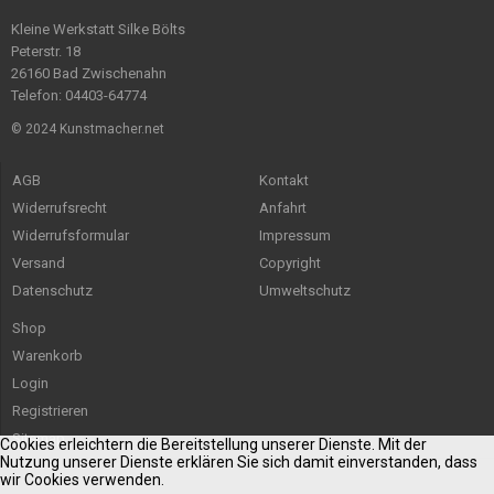
Kleine Werkstatt Silke Bölts
Peterstr. 18
26160 Bad Zwischenahn
Telefon: 04403-64774
© 2024 Kunstmacher.net
AGB
Kontakt
Widerrufsrecht
Anfahrt
Widerrufsformular
Impressum
Versand
Copyright
Datenschutz
Umweltschutz
Shop
Warenkorb
Login
Registrieren
Sitemap
Cookies erleichtern die Bereitstellung unserer Dienste. Mit der
Nutzung unserer Dienste erklären Sie sich damit einverstanden, dass
wir Cookies verwenden.