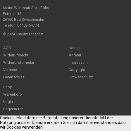
Kleine Werkstatt Silke Bölts
Peterstr. 18
26160 Bad Zwischenahn
Telefon: 04403-64774
© 2024 Kunstmacher.net
AGB
Kontakt
Widerrufsrecht
Anfahrt
Widerrufsformular
Impressum
Versand
Copyright
Datenschutz
Umweltschutz
Shop
Warenkorb
Login
Registrieren
Sitemap
Cookies erleichtern die Bereitstellung unserer Dienste. Mit der
Nutzung unserer Dienste erklären Sie sich damit einverstanden, dass
wir Cookies verwenden.