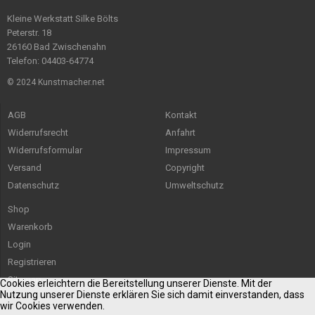
Kleine Werkstatt Silke Bölts
Peterstr. 18
26160 Bad Zwischenahn
Telefon: 04403-64774
© 2024 Kunstmacher.net
AGB
Kontakt
Widerrufsrecht
Anfahrt
Widerrufsformular
Impressum
Versand
Copyright
Datenschutz
Umweltschutz
Shop
Warenkorb
Login
Registrieren
Sitemap
Cookies erleichtern die Bereitstellung unserer Dienste. Mit der
Nutzung unserer Dienste erklären Sie sich damit einverstanden, dass
wir Cookies verwenden.