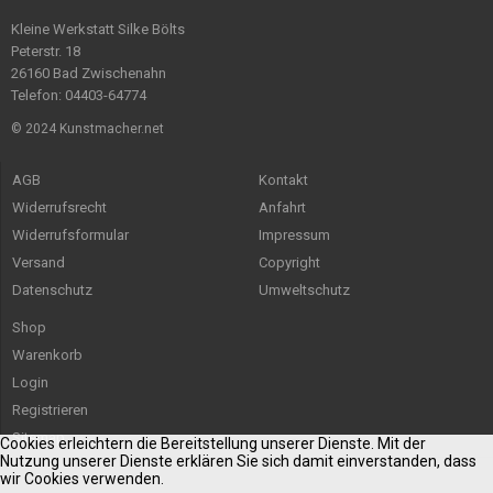
Kleine Werkstatt Silke Bölts
Peterstr. 18
26160 Bad Zwischenahn
Telefon: 04403-64774
© 2024 Kunstmacher.net
AGB
Kontakt
Widerrufsrecht
Anfahrt
Widerrufsformular
Impressum
Versand
Copyright
Datenschutz
Umweltschutz
Shop
Warenkorb
Login
Registrieren
Sitemap
Cookies erleichtern die Bereitstellung unserer Dienste. Mit der
Nutzung unserer Dienste erklären Sie sich damit einverstanden, dass
wir Cookies verwenden.