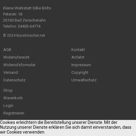
Kleine Werkstatt Silke Bölts
Peterstr. 18
26160 Bad Zwischenahn
Telefon: 04403-64774
© 2024 Kunstmacher.net
AGB
Kontakt
Widerrufsrecht
Anfahrt
Widerrufsformular
Impressum
Versand
Copyright
Datenschutz
Umweltschutz
Shop
Warenkorb
Login
Registrieren
Sitemap
Cookies erleichtern die Bereitstellung unserer Dienste. Mit der
Nutzung unserer Dienste erklären Sie sich damit einverstanden, dass
wir Cookies verwenden.