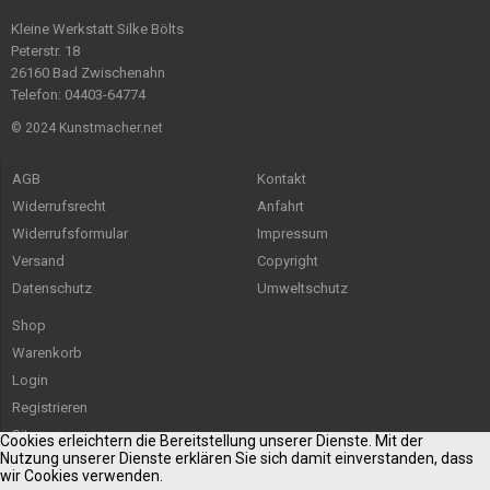
Kleine Werkstatt Silke Bölts
Peterstr. 18
26160 Bad Zwischenahn
Telefon: 04403-64774
© 2024 Kunstmacher.net
AGB
Kontakt
Widerrufsrecht
Anfahrt
Widerrufsformular
Impressum
Versand
Copyright
Datenschutz
Umweltschutz
Shop
Warenkorb
Login
Registrieren
Sitemap
Cookies erleichtern die Bereitstellung unserer Dienste. Mit der
Nutzung unserer Dienste erklären Sie sich damit einverstanden, dass
wir Cookies verwenden.