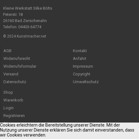
Kleine Werkstatt Silke Bölts
Peterstr. 18
26160 Bad Zwischenahn
Telefon: 04403-64774
© 2024 Kunstmacher.net
AGB
Kontakt
Widerrufsrecht
Anfahrt
Widerrufsformular
Impressum
Versand
Copyright
Datenschutz
Umweltschutz
Shop
Warenkorb
Login
Registrieren
Sitemap
Cookies erleichtern die Bereitstellung unserer Dienste. Mit der
Nutzung unserer Dienste erklären Sie sich damit einverstanden, dass
wir Cookies verwenden.