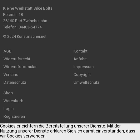
Kleine Werkstatt Silke Bölts
Peterstr. 18
26160 Bad Zwischenahn
Telefon: 04403-64774
© 2024 Kunstmacher.net
AGB
Kontakt
Widerrufsrecht
Anfahrt
Widerrufsformular
Impressum
Versand
Copyright
Datenschutz
Umweltschutz
Shop
Warenkorb
Login
Registrieren
Sitemap
Cookies erleichtern die Bereitstellung unserer Dienste. Mit der
Nutzung unserer Dienste erklären Sie sich damit einverstanden, dass
wir Cookies verwenden.