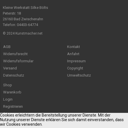
Kleine Werkstatt Silke Bölts
Peterstr. 18
26160 Bad Zwischenahn
Telefon: 04403-64774
© 2024 Kunstmacher.net
AGB
Kontakt
Widerrufsrecht
Anfahrt
Widerrufsformular
Impressum
Versand
Copyright
Datenschutz
Umweltschutz
Shop
Warenkorb
Login
Registrieren
Sitemap
Cookies erleichtern die Bereitstellung unserer Dienste. Mit der
Nutzung unserer Dienste erklären Sie sich damit einverstanden, dass
wir Cookies verwenden.