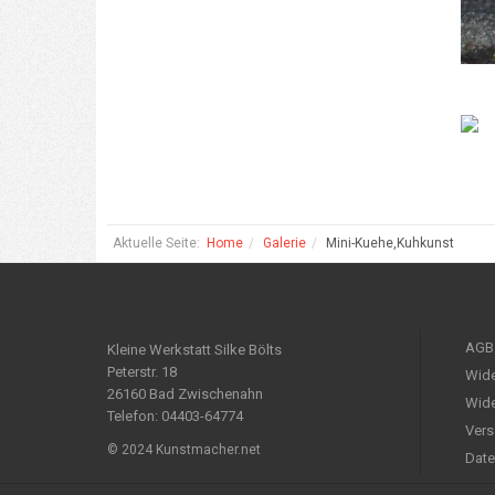
Aktuelle Seite:
Home
Galerie
Mini-Kuehe,Kuhkunst
AGB
Kleine Werkstatt Silke Bölts
Peterstr. 18
Wide
26160 Bad Zwischenahn
Wide
Telefon: 04403-64774
Vers
© 2024 Kunstmacher.net
Date