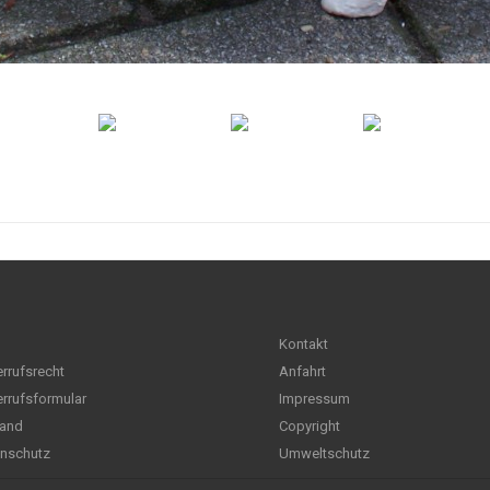
Kontakt
rrufsrecht
Anfahrt
rrufsformular
Impressum
and
Copyright
nschutz
Umweltschutz