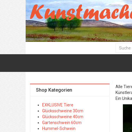
Alle Tie
Shop Kategorien
Künstler
Ein Unik
EXKLUSIVE Tiere
Glücksschweine 30cm
Glücksschweine 40cm
Gartenschwein 60cm
Hummel-Schwein