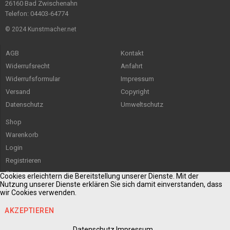
26160 Bad Zwischenahn
Telefon: 04403-64774
© 2024 Kunstmacher.net
AGB
Kontakt
Widerrufsrecht
Anfahrt
Widerrufsformular
Impressum
Versand
Copyright
Datenschutz
Umweltschutz
Shop
Warenkorb
Login
Registrieren
Sitemap
Cookies erleichtern die Bereitstellung unserer Dienste. Mit der
Nutzung unserer Dienste erklären Sie sich damit einverstanden, dass
wir Cookies verwenden.
AKZEPTIEREN
Datenschutz
Impressum