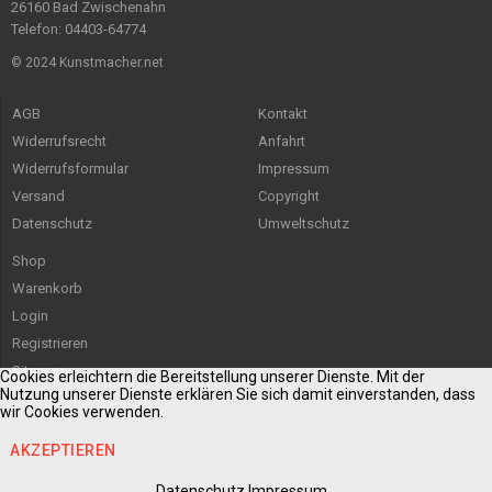
26160 Bad Zwischenahn
Telefon: 04403-64774
© 2024 Kunstmacher.net
AGB
Kontakt
Widerrufsrecht
Anfahrt
Widerrufsformular
Impressum
Versand
Copyright
Datenschutz
Umweltschutz
Shop
Warenkorb
Login
Registrieren
Sitemap
Cookies erleichtern die Bereitstellung unserer Dienste. Mit der
Nutzung unserer Dienste erklären Sie sich damit einverstanden, dass
wir Cookies verwenden.
AKZEPTIEREN
Datenschutz
Impressum