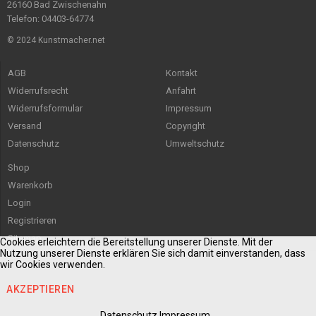
26160 Bad Zwischenahn
Telefon: 04403-64774
© 2024 Kunstmacher.net
AGB
Kontakt
Widerrufsrecht
Anfahrt
Widerrufsformular
Impressum
Versand
Copyright
Datenschutz
Umweltschutz
Shop
Warenkorb
Login
Registrieren
Sitemap
Cookies erleichtern die Bereitstellung unserer Dienste. Mit der
Nutzung unserer Dienste erklären Sie sich damit einverstanden, dass
wir Cookies verwenden.
AKZEPTIEREN
Datenschutz
Impressum