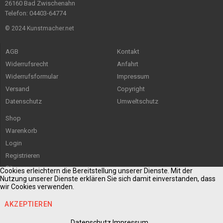
26160 Bad Zwischenahn
Telefon: 04403-64774
© 2024 Kunstmacher.net
AGB
Kontakt
Widerrufsrecht
Anfahrt
Widerrufsformular
Impressum
Versand
Copyright
Datenschutz
Umweltschutz
Shop
Warenkorb
Login
Registrieren
Sitemap
Cookies erleichtern die Bereitstellung unserer Dienste. Mit der
Nutzung unserer Dienste erklären Sie sich damit einverstanden, dass
wir Cookies verwenden.
AKZEPTIEREN
Datenschutz
Impressum