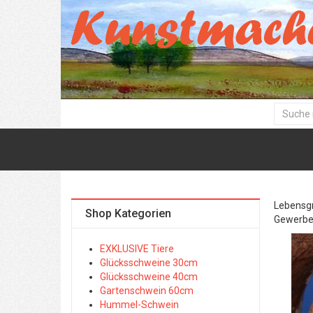
Lebensgr
Shop Kategorien
Gewerbe
EXKLUSIVE Tiere
Glücksschweine 30cm
Glücksschweine 40cm
Gartenschwein 60cm
Hummel-Schwein