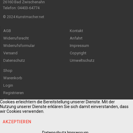
26160 Bad Zwischenahn
Telefon: 04403-64774
© 2024 Kunstmacher.net
AGB
Kontakt
Widerrufsrecht
Anfahrt
Widerrufsformular
Impressum
Versand
Copyright
Datenschutz
Umweltschutz
Shop
Warenkorb
Login
Registrieren
Sitemap
Cookies erleichtern die Bereitstellung unserer Dienste. Mit der
Nutzung unserer Dienste erklären Sie sich damit einverstanden, dass
wir Cookies verwenden.
AKZEPTIEREN
Datenschutz
Impressum