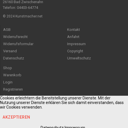
26160 Bad Zwischenahn
Telefon: 04403-64774
© 2024 Kunstmacher.net
AGB
Kontakt
Widerrufsrecht
Anfahrt
Widerrufsformular
Impressum
Versand
Copyright
Datenschutz
Umweltschutz
Shop
Warenkorb
Login
Registrieren
Sitemap
Cookies erleichtern die Bereitstellung unserer Dienste. Mit der
Nutzung unserer Dienste erklären Sie sich damit einverstanden, dass
wir Cookies verwenden.
AKZEPTIEREN
Datenschutz
Impressum