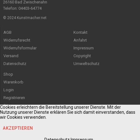
26160 Bad Zwischenahn
Telefon: 04403-64774
© 2024 Kunstmacher.net
AGB
Kontakt
Widerrufsrecht
Anfahrt
Widerrufsformular
Impressum
Versand
Copyright
Datenschutz
Umweltschutz
Shop
Warenkorb
Login
Registrieren
Sitemap
Cookies erleichtern die Bereitstellung unserer Dienste. Mit der
Nutzung unserer Dienste erklären Sie sich damit einverstanden, dass
wir Cookies verwenden.
AKZEPTIEREN
Datenschutz
Impressum