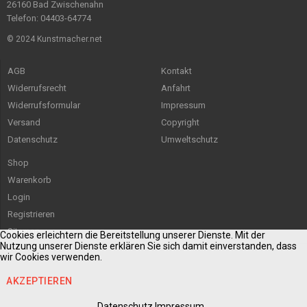
26160 Bad Zwischenahn
Telefon: 04403-64774
© 2024 Kunstmacher.net
AGB
Kontakt
Widerrufsrecht
Anfahrt
Widerrufsformular
Impressum
Versand
Copyright
Datenschutz
Umweltschutz
Shop
Warenkorb
Login
Registrieren
Sitemap
Cookies erleichtern die Bereitstellung unserer Dienste. Mit der
Nutzung unserer Dienste erklären Sie sich damit einverstanden, dass
wir Cookies verwenden.
AKZEPTIEREN
Datenschutz
Impressum