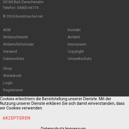
26160 Bad Zwischenahn
Telefon: 04403-64774
© 2024 Kunstmacher.net
AGB
Kontakt
Widerrufsrecht
Anfahrt
Widerrufsformular
Impressum
Versand
Copyright
Datenschutz
Umweltschutz
Shop
Warenkorb
Login
Registrieren
Sitemap
Cookies erleichtern die Bereitstellung unserer Dienste. Mit der
Nutzung unserer Dienste erklären Sie sich damit einverstanden, dass
wir Cookies verwenden.
AKZEPTIEREN
Datenschutz
Impressum