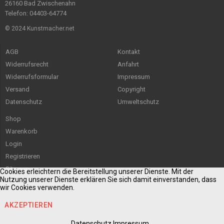
26160 Bad Zwischenahn
Telefon: 04403-64774
© 2024 Kunstmacher.net
AGB
Kontakt
Widerrufsrecht
Anfahrt
Widerrufsformular
Impressum
Versand
Copyright
Datenschutz
Umweltschutz
Shop
Warenkorb
Login
Registrieren
Sitemap
Cookies erleichtern die Bereitstellung unserer Dienste. Mit der
Nutzung unserer Dienste erklären Sie sich damit einverstanden, dass
wir Cookies verwenden.
AKZEPTIEREN
Datenschutz
Impressum