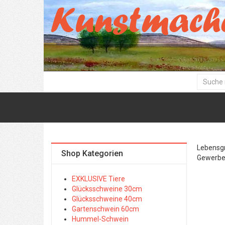
Lebensgr
Shop Kategorien
Gewerbe
EXKLUSIVE Tiere
Glücksschweine 30cm
Glücksschweine 40cm
Gartenschwein 60cm
Hummel-Schwein