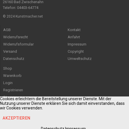
26160 Bad Zwischenahn
Telefon: 04403-64774
© 2024 Kunstmacher.net
AGB
Kontakt
Widerrufsrecht
Anfahrt
Widerrufsformular
Impressum
Versand
Copyright
Datenschutz
Umweltschutz
Shop
Warenkorb
Login
Registrieren
Sitemap
Cookies erleichtern die Bereitstellung unserer Dienste. Mit der
Nutzung unserer Dienste erklären Sie sich damit einverstanden, dass
wir Cookies verwenden.
AKZEPTIEREN
Datenschutz
Impressum