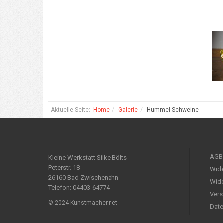
Aktuelle Seite:
Home
Galerie
Hummel-Schweine
AGB
Kleine Werkstatt Silke Bölts
Peterstr. 18
Wide
26160 Bad Zwischenahn
Wide
Telefon: 04403-64774
Vers
© 2024 Kunstmacher.net
Date