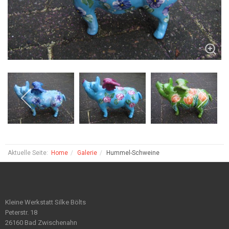
Aktuelle Seite:
Home
Galerie
Hummel-Schweine
Kleine Werkstatt Silke Bölts
Peterstr. 18
26160 Bad Zwischenahn