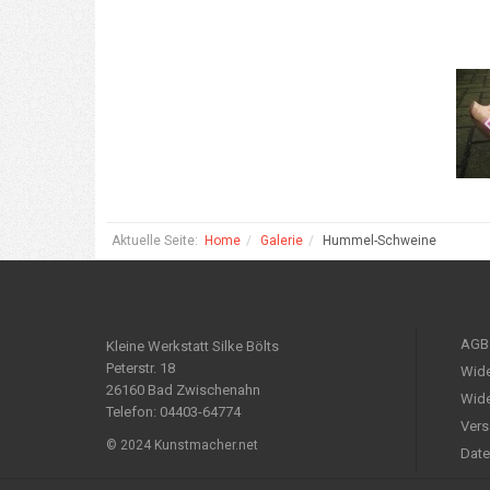
Aktuelle Seite:
Home
Galerie
Hummel-Schweine
AGB
Kleine Werkstatt Silke Bölts
Peterstr. 18
Wide
26160 Bad Zwischenahn
Wide
Telefon: 04403-64774
Vers
© 2024 Kunstmacher.net
Date