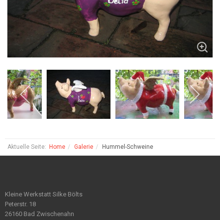
Aktuelle Seite:
Home
Galerie
Hummel-Schweine
Kleine Werkstatt Silke Bölts
Peterstr. 18
26160 Bad Zwischenahn