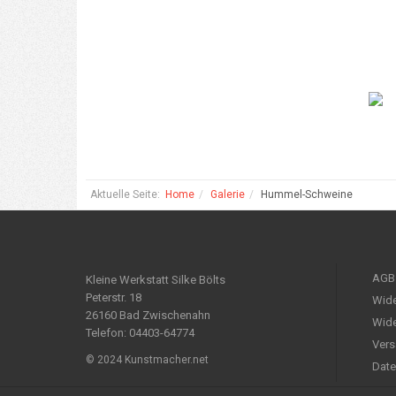
Aktuelle Seite:
Home
Galerie
Hummel-Schweine
AGB
Kleine Werkstatt Silke Bölts
Peterstr. 18
Wide
26160 Bad Zwischenahn
Wide
Telefon: 04403-64774
Vers
© 2024 Kunstmacher.net
Date