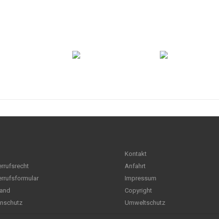
Kontakt
rrufsrecht
Anfahrt
rrufsformular
Impressum
and
Copyright
nschutz
Umweltschutz