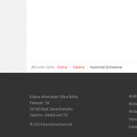
Aktuelle Seite:
Home
Galerie
Hummel-Schweine
AGB
Kleine Werkstatt Silke Bölts
Peterstr. 18
Wide
26160 Bad Zwischenahn
Wide
Telefon: 04403-64774
Vers
© 2024 Kunstmacher.net
Date