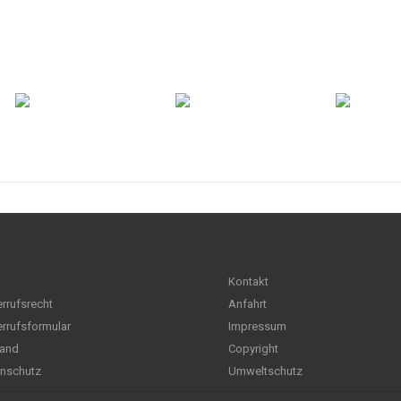
Kontakt
rrufsrecht
Anfahrt
rrufsformular
Impressum
and
Copyright
nschutz
Umweltschutz