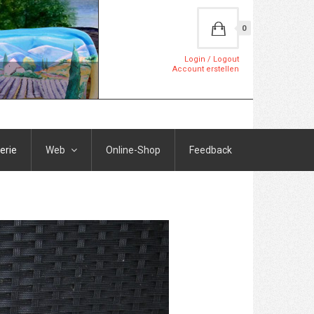
0
Login / Logout
Account erstellen
erie
Web
Online-Shop
Feedback