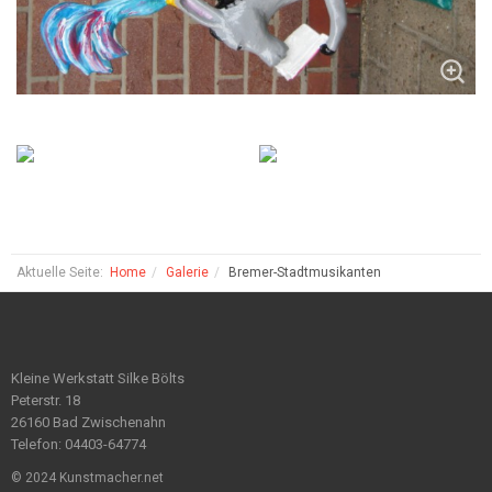
Aktuelle Seite:
Home
Galerie
Bremer-Stadtmusikanten
Kleine Werkstatt Silke Bölts
Peterstr. 18
26160 Bad Zwischenahn
Telefon: 04403-64774
© 2024 Kunstmacher.net