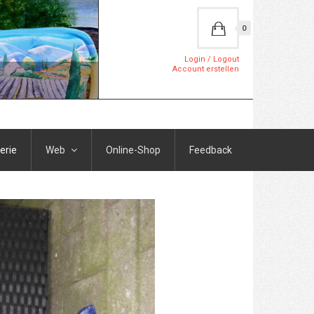
0
Login / Logout
Account erstellen
erie
Web
Online-Shop
Feedback