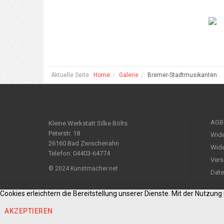
Aktuelle Seite:
Home
Galerie
Bremer-Stadtmusikanten
AGB
Kleine Werkstatt Silke Bölts
Peterstr. 18
Wide
26160 Bad Zwischenahn
Wide
Telefon: 04403-64774
Vers
© 2024 Kunstmacher.net
Date
Cookies erleichtern die Bereitstellung unserer Dienste. Mit der Nutzun
AKZEPTIEREN