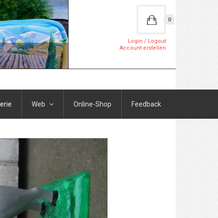
0
Login / Logout
Account erstellen
erie
Web
Online-Shop
Feedback