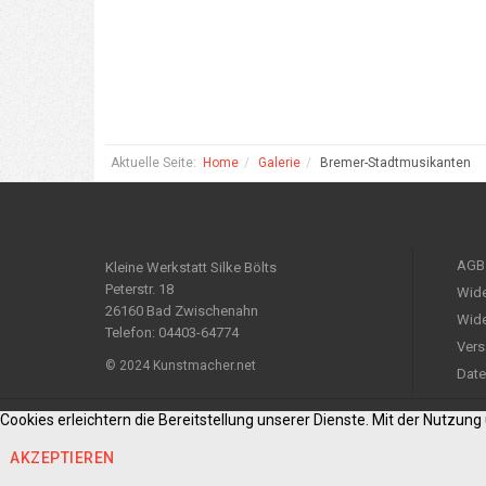
Aktuelle Seite:
Home
Galerie
Bremer-Stadtmusikanten
AGB
Kleine Werkstatt Silke Bölts
Peterstr. 18
Wide
26160 Bad Zwischenahn
Wide
Telefon: 04403-64774
Vers
© 2024 Kunstmacher.net
Date
Cookies erleichtern die Bereitstellung unserer Dienste. Mit der Nutzun
AKZEPTIEREN