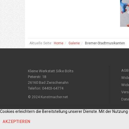
Aktuelle Seite:
Home
Galerie
Bremer-Stadtmusikanten
AGB
Kleine Werkstatt Silke Bölts
Peterstr. 18
Wide
26160 Bad Zwischenahn
Wide
Telefon: 04403-64774
Vers
© 2024 Kunstmacher.net
Date
Cookies erleichtern die Bereitstellung unserer Dienste. Mit der Nutzun
AKZEPTIEREN